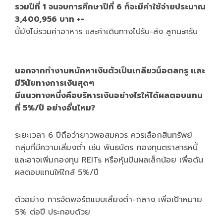
รวมปีที่ 1 จนจบการศึกษาปีที่ 6 ก็จะมีค่าใช้จ่ายประมาณ
3,400,956 บาท +-
นี้ยังไม่รวมค่าอาหาร และค่าเดินทางไปรับ-ส่ง ลูกนะครับ
นอกจากทำงานหนักหาเงินตัวเป็นเกลียวน็อตสกรู และ
มีวินัยทางการเงินสุดๆ
มีแนวทางหนึ่งคือบริหารเงินอย่างไรให้ได้ผลตอบแทน
ที่ 5%/ปี อย่างอื่นไหม?
ระยะเวลา 6 ปีถือว่ายาวพอสมควร ควรเลือกสินทรัพย์
กลุ่มที่มีความเสี่ยงต่ำ เช่น พันธบัตร กองทุนตราสารหนี้
และอาจเพิ่มกองทุน REITs หรือหุ้นปันผลเล็กน้อย เพื่อดัน
ผลตอบแทนให้ใกล้ 5%/ปี
ตัวอย่าง การจัดพอร์ตแบบเสี่ยงต่ำ-กลาง เพื่อเป้าหมาย
5% ต่อปี ประกอบด้วย