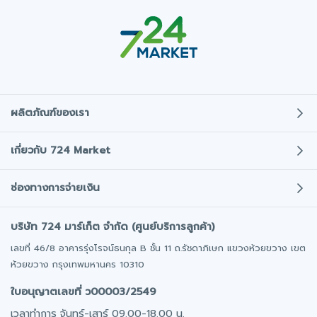
ผลิตภัณฑ์ของเรา
ประกันภัยรถยนต์
เกี่ยวกับ 724 Market
ประกันภัยรถมอเตอร์ไซค์
เกี่ยวกับเรา
ช่องทางการจ่ายเงิน
พ.ร.บ. รถยนต์
บทความ
ประกันภัยการเดินทาง
บริษัท 724 มาร์เก็ต จำกัด (ศูนย์บริการลูกค้า)
โปรโมชั่น
โอนเงินเข้าบริษัทประกันโดยตรง
ประกันสุขภาพ/อุบัติเหตุ
มั่นใจได้ทุกการชำระเงิน
เลขที่ 46/8 อาคารรุ่งโรจน์ธนกุล B ชั้น 11 ถ.รัชดาภิเษก แขวงห้วยขวาง เขต
ติดต่อเรา
ออฟฟิศให้เช่า
ห้วยขวาง กรุงเทพมหานคร 10310
ร่วมงานกับเรา
รถยนต์มือสอง
ชำระเงินผ่านบัตรเครดิต / เดบิต
ใบอนุญาตเลขที่ ว00003/2549
นักลงทุนสัมพันธ์​
มีผ่อน 0% นาน 10 เดือน
วางแผนการลงทุน
เวลาทำการ จันทร์-เสาร์ 09.00-18.00 น.